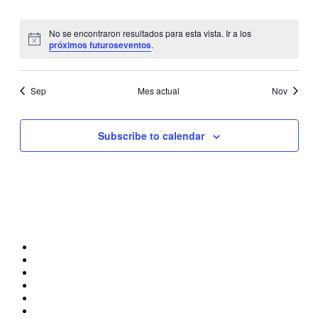
Event
eventos
eventos
eventos
eventos
eventos
eventos
evento
No se encontraron resultados para esta vista. Ir a los
Notice
próximos futuroseventos
.
Sep
Mes actual
Nov
Subscribe to calendar