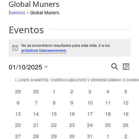
Global Muners
Eventos
Global Muners
Eventos
No se encontraron resultados para esta vista. Ir a los
Notice
próximos futuroseventos
.
01/10/2025
Búsqu
Nav
Buscar
Mes
Seleccionar
de
y
Calendario
fecha.
L
LUNES
M
MARTES
X
MIÉRCOLES
J
JUEVES
V
VIERNES
S
SÁBADO
D
DOMIN
vis
navega
0
0
0
0
0
0
0
29
30
1
2
3
4
5
de
eventos
eventos
eventos
eventos
eventos
eventos
evento
de
0
0
0
0
0
0
0
6
7
8
9
10
11
12
de
Eventos
eventos
eventos
eventos
eventos
eventos
eventos
evento
Eve
0
0
0
0
0
0
0
13
14
15
16
17
18
19
vistas
eventos
eventos
eventos
eventos
eventos
eventos
evento
0
0
0
0
0
0
0
20
21
22
23
24
25
26
de
eventos
eventos
eventos
eventos
eventos
eventos
evento
0
0
0
0
0
0
0
27
28
29
30
31
1
2