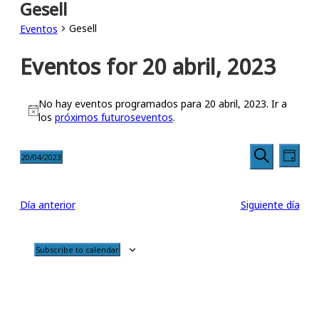
Gesell
Gesell
Eventos
Eventos for 20 abril, 2023
No hay eventos programados para 20 abril, 2023. Ir a
Notice
los
próximos futuroseventos
.
Búsqu
Nav
20/04/2023
Día
Seleccionar
Buscar
de
y
fecha.
vis
Día anterior
Siguiente día
navega
de
de
Subscribe to calendar
Eve
vistas
de