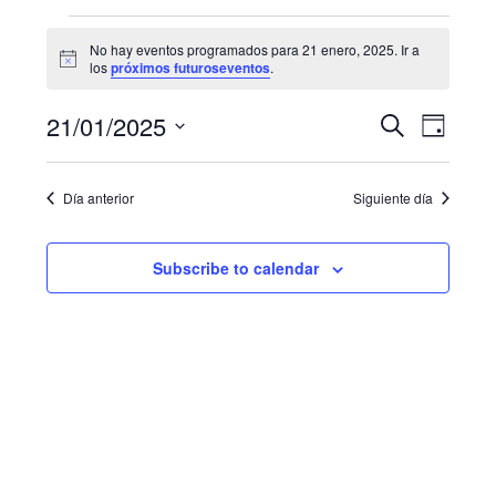
Eventos
No hay eventos programados para 21 enero, 2025. Ir a
N
for
los
próximos futuroseventos
.
o
t
21
N
B
21/01/2025
i
B
D
c
u
a
enero,
e
S
í
ú
s
a
e
v
c
2025
Día anterior
Siguiente día
s
l
a
e
e
r
q
g
c
Subscribe to calendar
u
c
a
i
e
c
o
i
d
n
a
ó
a
r
n
f
y
d
e