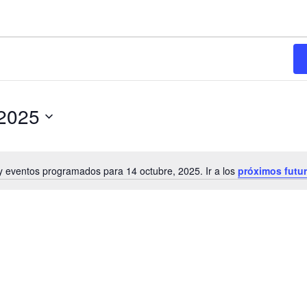
 2025
 eventos programados para 14 octubre, 2025. Ir a los
próximos futu
N
o
t
i
c
e