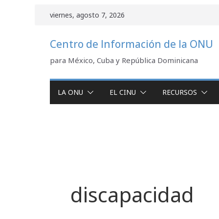
Saltar
viernes, agosto 7, 2026
al
contenido
Centro de Información de la ONU
para México, Cuba y República Dominicana
LA ONU
EL CINU
RECURSOS
discapacidad