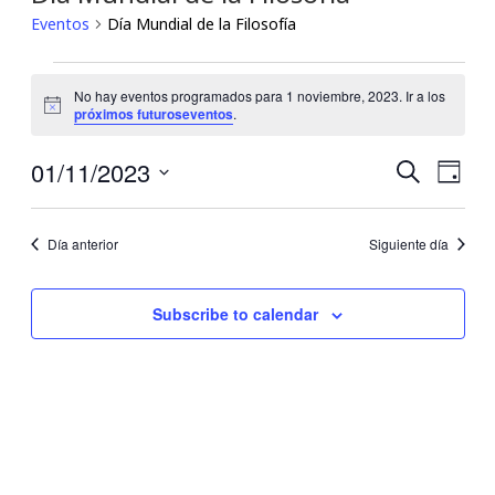
Eventos
Día Mundial de la Filosofía
Eventos
No hay eventos programados para 1 noviembre, 2023. Ir a los
Notice
próximos futuroseventos
.
for
1
01/11/2023
Búsqu
Nav
Buscar
Día
Seleccionar
de
noviembre,
y
fecha.
Día anterior
Siguiente día
vis
2023
navega
de
de
Subscribe to calendar
Eve
vistas
de
Event