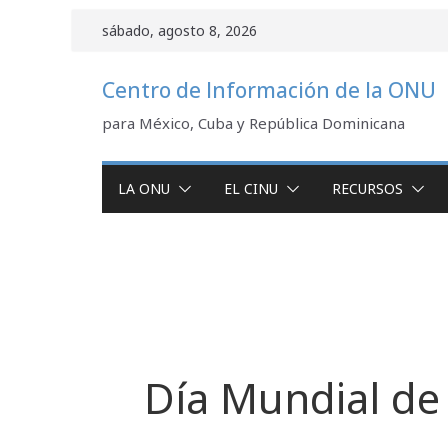
Saltar
sábado, agosto 8, 2026
al
contenido
Centro de Información de la ONU
para México, Cuba y República Dominicana
LA ONU
EL CINU
RECURSOS
Día Mundial de 