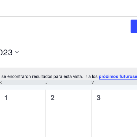
2023
 se encontraron resultados para esta vista. Ir a los
próximos futuros
N
X
MIÉRCOLES
J
JUEVES
V
VIERNES
o
t
0
0
0
1
2
3
i
e
e
e
c
e
v
v
v
e
e
e