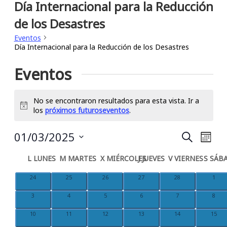
Día Internacional para la Reducción
de los Desastres
Eventos
Día Internacional para la Reducción de los Desastres
Eventos
No se encontraron resultados para esta vista. Ir a
Notice
los
próximos futuroseventos
.
Búsqu
Nav
01/03/2025
Buscar
Mes
Seleccionar
de
y
Calendario
fecha.
L
LUNES
M
MARTES
X
MIÉRCOLES
J
JUEVES
V
VIERNES
S
SÁB
vis
naveg
de
0
0
0
0
0
0
24
25
26
27
28
1
eventos
eventos
eventos
eventos
eventos
even
de
0
0
0
0
0
0
de
3
4
5
6
7
8
Eventos
eventos
eventos
eventos
eventos
eventos
even
Eve
0
0
0
0
0
0
10
11
12
13
14
15
vistas
eventos
eventos
eventos
eventos
eventos
event