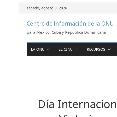
Saltar
sábado, agosto 8, 2026
al
contenido
Centro de Información de la ONU
para México, Cuba y República Dominicana
LA ONU
EL CINU
RECURSOS
Día Internacion