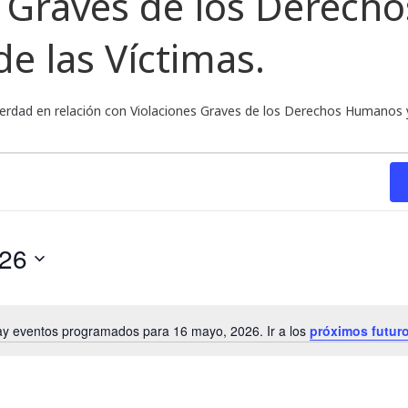
s Graves de los Derec
de las Víctimas.
Verdad en relación con Violaciones Graves de los Derechos Humanos y 
026
y eventos programados para 16 mayo, 2026. Ir a los
próximos futur
N
o
t
i