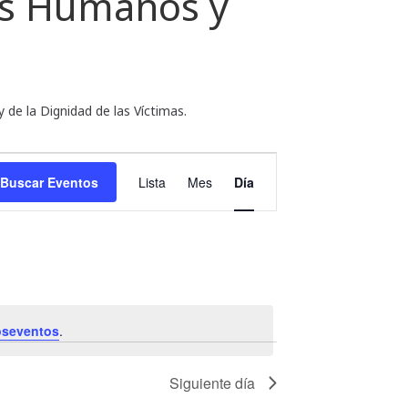
hos Humanos y
de la Dignidad de las Víctimas.
N
Buscar Eventos
Lista
Mes
Día
a
v
e
g
a
oseventos
.
c
i
Siguiente día