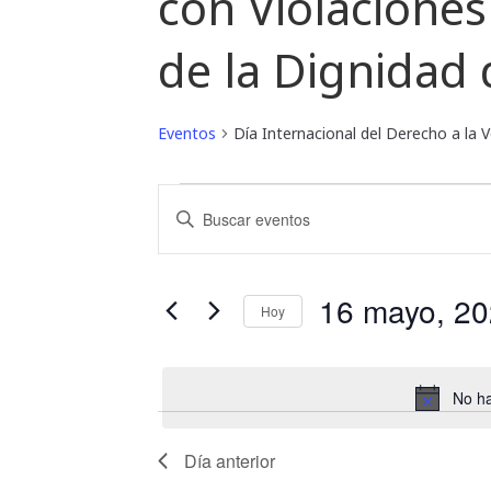
con Violacione
de la Dignidad 
Eventos
Día Internacional del Derecho a la 
Eventos
B
I
for
ú
n
t
16
s
r
16 mayo, 2
Hoy
mayo,
o
q
S
d
2026
u
e
u
No ha
l
c
e
e
e
d
c
l
Día anterior
c
a