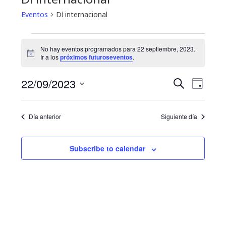
Eventos
Dí internacional
Eventos
No hay eventos programados para 22 septiembre, 2023.
N
for
Ir a los
próximos futuroseventos
.
o
t
22
N
B
22/09/2023
i
B
D
c
u
a
septiembre,
e
S
í
ú
s
a
e
v
c
2023
Día anterior
Siguiente día
s
l
a
e
e
r
q
g
c
Subscribe to calendar
u
c
a
i
e
c
o
i
d
n
a
ó
a
r