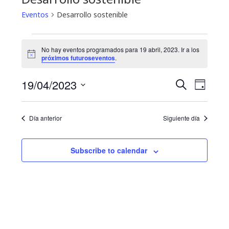
Eventos
Desarrollo sostenible
Eventos
No hay eventos programados para 19 abril, 2023. Ir a los
N
for
próximos futuroseventos
.
o
t
19
N
B
19/04/2023
i
B
D
c
u
a
abril,
e
S
í
ú
s
a
e
v
c
2023
Día anterior
Siguiente día
s
l
a
e
e
r
q
g
c
Subscribe to calendar
u
c
a
i
e
c
o
i
d
n
a
ó
a
r