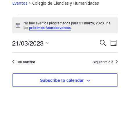
Eventos
Colegio de Ciencias y Humanidades
Eventos
No hay eventos programados para 21 marzo, 2023. Ir a
N
for
los
próximos futuroseventos
.
o
t
21
N
B
21/03/2023
i
B
D
c
u
a
marzo,
e
S
í
ú
s
a
e
v
c
2023
Día anterior
Siguiente día
s
l
a
e
e
r
q
g
c
Subscribe to calendar
u
c
a
i
e
c
o
i
d
n
a
ó
a
r
n