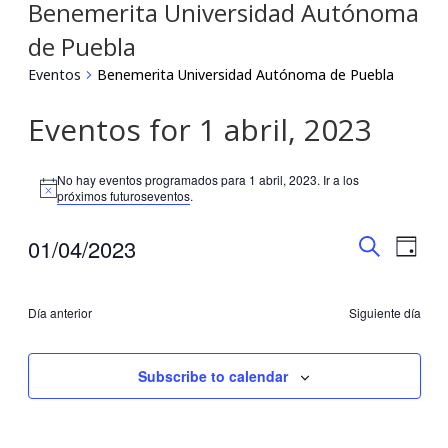
Benemerita Universidad Autónoma
de Puebla
Eventos
Benemerita Universidad Autónoma de Puebla
Eventos for 1 abril, 2023
No hay eventos programados para 1 abril, 2023. Ir a los
Notice
próximos futuroseventos
.
Búsqu
Nav
01/04/2023
Día
Buscar
Seleccionar
de
y
fecha.
vis
Día anterior
Siguiente día
navega
de
de
Subscribe to calendar
Eve
vistas