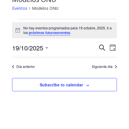
Eventos
Modelos ONU
Eventos
No hay eventos programados para 19 octubre, 2025. Ir a
N
for
los
próximos futuroseventos
.
o
t
19
N
B
19/10/2025
i
B
D
c
u
a
octubre,
e
S
í
ú
s
a
e
v
c
2025
Día anterior
Siguiente día
s
l
a
e
e
r
q
g
c
Subscribe to calendar
u
c
a
i
e
c
o
i
d
n
a
ó
a
r