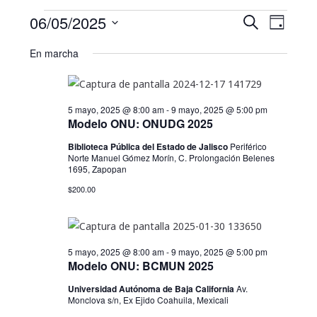
Eventos
N
B
06/05/2025
B
D
u
a
S
for
í
ú
s
En marcha
a
e
v
c
6
s
l
a
e
e
mayo,
r
q
5 mayo, 2025 @ 8:00 am
-
9 mayo, 2025 @ 5:00 pm
g
c
Modelo ONU: ONUDG 2025
2025
u
c
a
Biblioteca Pública del Estado de Jalisco
Periférico
i
e
c
Norte Manuel Gómez Morín, C. Prolongación Belenes
o
1695, Zapopan
i
d
n
$200.00
a
ó
a
r
n
f
y
d
5 mayo, 2025 @ 8:00 am
-
9 mayo, 2025 @ 5:00 pm
e
Modelo ONU: BCMUN 2025
n
c
e
Universidad Autónoma de Baja California
Av.
h
a
v
Monclova s/n, Ex Ejido Coahuila, Mexicali
a