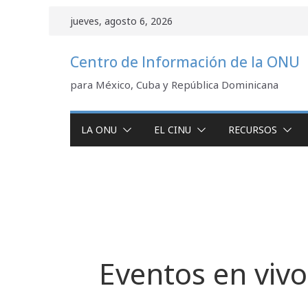
Saltar
jueves, agosto 6, 2026
al
contenido
Centro de Información de la ONU
para México, Cuba y República Dominicana
LA ONU
EL CINU
RECURSOS
Eventos en vivo