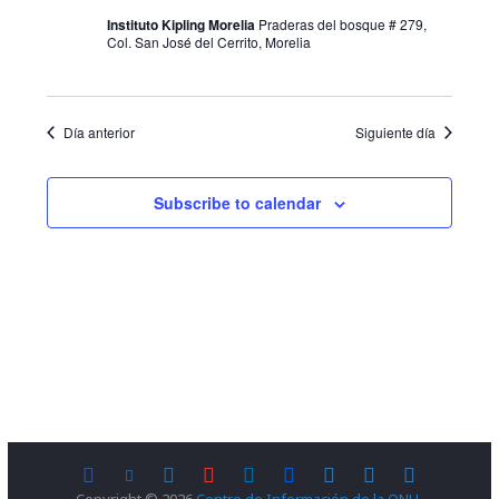
g
a
Instituto Kipling Morelia
Praderas del bosque # 279,
a
Col. San José del Cerrito, Morelia
s
c
d
i
e
Día anterior
Siguiente día
E
ó
Subscribe to calendar
v
d
e
e
n
v
t
i
o
s
t
a