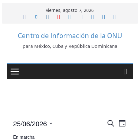
Saltar
viernes, agosto 7, 2026
al
contenido
Centro de Información de la ONU
para México, Cuba y República Dominicana
Eventos
N
B
25/06/2026
B
D
u
a
S
í
ú
for
s
En marcha
e