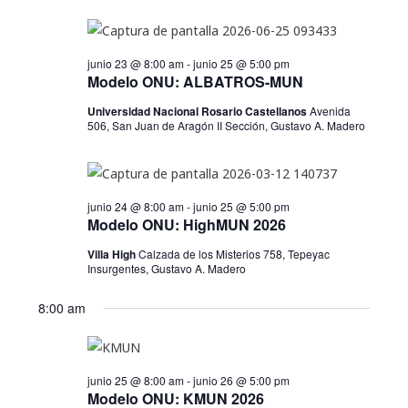
a
v
c
s
l
25
a
e
e
r
q
junio,
junio 23 @ 8:00 am
-
junio 25 @ 5:00 pm
g
c
Modelo ONU: ALBATROS-MUN
u
c
a
2026
Universidad Nacional Rosario Castellanos
Avenida
i
e
c
506, San Juan de Aragón II Sección, Gustavo A. Madero
o
i
d
n
a
ó
a
r
junio 24 @ 8:00 am
-
junio 25 @ 5:00 pm
n
Modelo ONU: HighMUN 2026
f
y
d
e
Villa High
Calzada de los Misterios 758, Tepeyac
n
Insurgentes, Gustavo A. Madero
c
e
h
a
v
8:00 am
a
i
v
.
s
e
junio 25 @ 8:00 am
-
junio 26 @ 5:00 pm
t
Modelo ONU: KMUN 2026