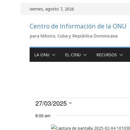
Saltar
viernes, agosto 7, 2026
al
contenido
Centro de Información de la ONU
para México, Cuba y República Dominicana
LA ONU
EL CINU
RECURSOS
Eventos
27/03/2025
S
for
8:00 am
e
l
27