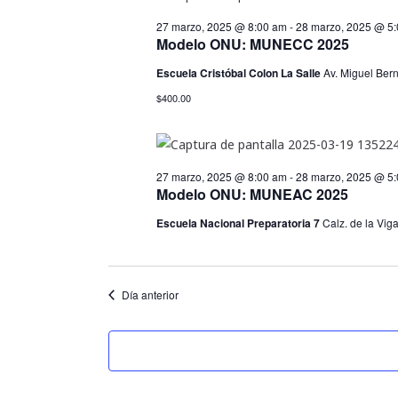
e
marzo,
27 marzo, 2025 @ 8:00 am
-
28 marzo, 2025 @ 5
c
Modelo ONU: MUNECC 2025
c
2025
Escuela Cristóbal Colon La Salle
Av. Miguel Bern
i
o
$400.00
n
a
r
27 marzo, 2025 @ 8:00 am
-
28 marzo, 2025 @ 5
f
Modelo ONU: MUNEAC 2025
e
Escuela Nacional Preparatoria 7
Calz. de la Vi
c
h
a
Día anterior
.