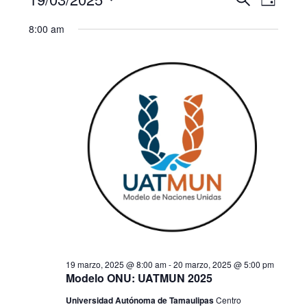
Eventos
B
D
u
a
S
í
ú
for
s
8:00 am
a
e
v
c
s
l
19
a
e
e
r
q
marzo,
g
c
u
c
a
2025
i
e
c
o
i
d
n
a
ó
a
r
n
f
y
d
e
n
c
e
h
a
19 marzo, 2025 @ 8:00 am
-
20 marzo, 2025 @ 5:00 pm
v
a
Modelo ONU: UATMUN 2025
i
v
.
Universidad Autónoma de Tamaulipas
Centro