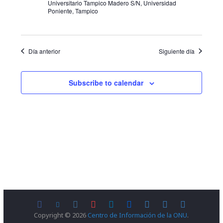
s
Universitario Tampico Madero S/N, Universidad
e
Poniente, Tampico
t
g
a
a
Día anterior
Siguiente día
s
c
d
Subscribe to calendar
i
e
E
ó
v
d
e
e
n
v
t
i
o
s
Copyright © 2026
Centro de Información de la ONU
.