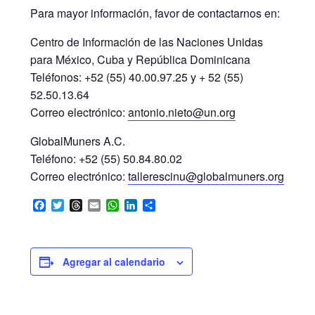
Para mayor información, favor de contactarnos en:
Centro de Información de las Naciones Unidas
para México, Cuba y República Dominicana
Teléfonos: +52 (55) 40.00.97.25 y + 52 (55)
52.50.13.64
Correo electrónico:
antonio.nieto@un.org
GlobalMuners A.C.
Teléfono: +52 (55) 50.84.80.02
Correo electrónico:
tallerescinu@globalmuners.org
F
T
T
E
W
L
C
a
w
h
m
h
i
o
c
i
r
a
a
n
m
e
t
e
i
t
k
p
b
t
a
l
s
e
a
Agregar al calendario
o
e
d
A
d
r
o
r
s
p
I
t
k
p
n
i
r