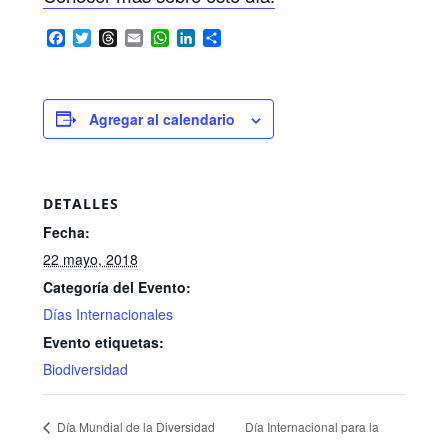
F
T
T
E
W
L
C
a
w
h
m
h
i
o
c
i
r
a
a
n
m
e
t
e
i
t
k
p
b
t
a
l
s
e
a
Agregar al calendario
o
e
d
A
d
r
o
r
s
p
I
t
k
p
n
i
r
DETALLES
Fecha:
22 mayo, 2018
Categoría del Evento:
Días Internacionales
Evento etiquetas:
Biodiversidad
Día Internacional para la
Día Mundial de la Diversidad