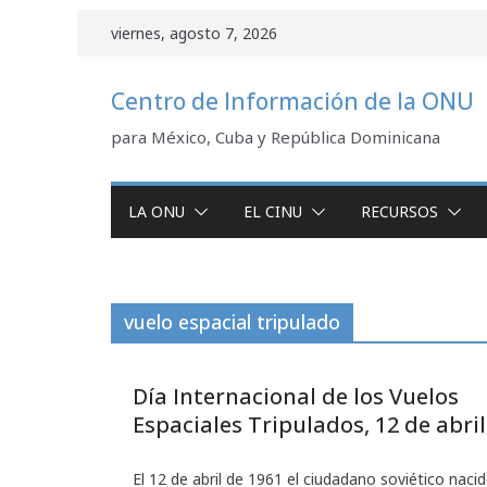
Saltar
viernes, agosto 7, 2026
al
contenido
Centro de Información de la ONU
para México, Cuba y República Dominicana
LA ONU
EL CINU
RECURSOS
vuelo espacial tripulado
Día Internacional de los Vuelos
Espaciales Tripulados, 12 de abril
El 12 de abril de 1961 el ciudadano soviético naci