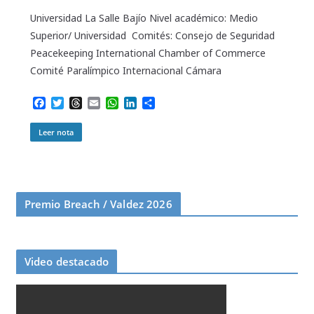
Universidad La Salle Bajío Nivel académico: Medio
Superior/ Universidad Comités: Consejo de Seguridad
Peacekeeping International Chamber of Commerce
Comité Paralímpico Internacional Cámara
F
T
T
E
W
L
C
a
w
h
m
h
i
o
c
i
r
a
a
n
m
Leer nota
e
t
e
i
t
k
p
b
t
a
l
s
e
a
o
e
d
A
d
r
o
r
s
p
I
t
k
p
n
i
r
Premio Breach / Valdez 2026
Video destacado