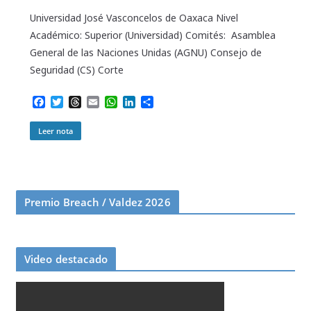
Universidad José Vasconcelos de Oaxaca Nivel
Académico: Superior (Universidad) Comités: Asamblea
General de las Naciones Unidas (AGNU) Consejo de
Seguridad (CS) Corte
F
T
T
E
W
L
C
a
w
h
m
h
i
o
c
i
r
a
a
n
m
Leer nota
e
t
e
i
t
k
p
b
t
a
l
s
e
a
o
e
d
A
d
r
o
r
s
p
I
t
k
p
n
i
r
Premio Breach / Valdez 2026
Video destacado