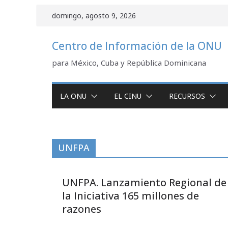
Saltar
domingo, agosto 9, 2026
al
contenido
Centro de Información de la ONU
para México, Cuba y República Dominicana
LA ONU
EL CINU
RECURSOS
UNFPA
UNFPA. Lanzamiento Regional de
la Iniciativa 165 millones de
razones