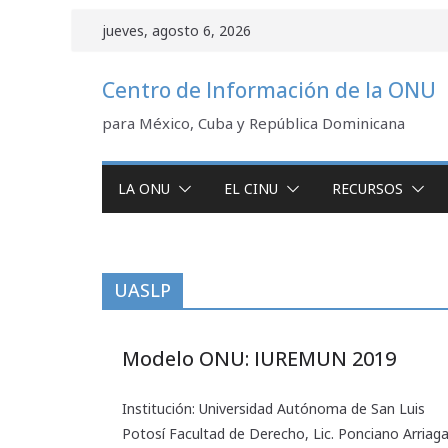
Saltar
jueves, agosto 6, 2026
al
contenido
Centro de Información de la ONU
para México, Cuba y República Dominicana
LA ONU
EL CINU
RECURSOS
UASLP
Modelo ONU: IUREMUN 2019
Institución: Universidad Autónoma de San Luis
Potosí Facultad de Derecho, Lic. Ponciano Arriag