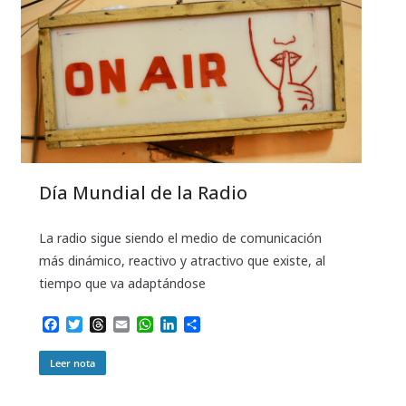
Día Mundial de la Radio
La radio sigue siendo el medio de comunicación
más dinámico, reactivo y atractivo que existe, al
tiempo que va adaptándose
F
T
T
E
W
L
C
a
w
h
m
h
i
o
c
i
r
a
a
n
m
Leer nota
e
t
e
i
t
k
p
b
t
a
l
s
e
a