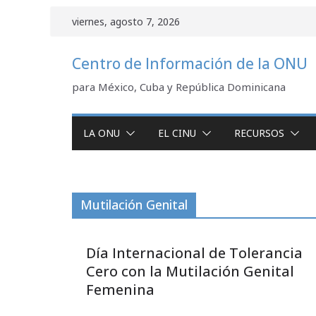
Saltar
viernes, agosto 7, 2026
al
contenido
Centro de Información de la ONU
para México, Cuba y República Dominicana
LA ONU
EL CINU
RECURSOS
Mutilación Genital
Día Internacional de Tolerancia
Cero con la Mutilación Genital
Femenina