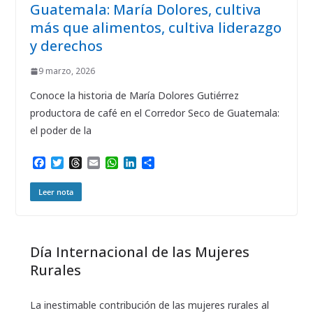
Guatemala: María Dolores, cultiva
más que alimentos, cultiva liderazgo
y derechos
9 marzo, 2026
Conoce la historia de María Dolores Gutiérrez
productora de café en el Corredor Seco de Guatemala:
el poder de la
F
T
T
E
W
L
C
a
w
h
m
h
i
o
c
i
r
a
a
n
m
Leer nota
e
t
e
i
t
k
p
b
t
a
l
s
e
a
o
e
d
A
d
r
o
r
s
p
I
t
Día Internacional de las Mujeres
k
p
n
i
r
Rurales
La inestimable contribución de las mujeres rurales al