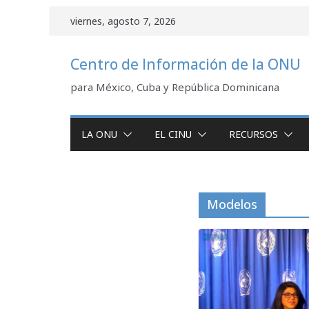
Saltar
viernes, agosto 7, 2026
al
contenido
Centro de Información de la ONU
para México, Cuba y República Dominicana
LA ONU
EL CINU
RECURSOS
Modelos