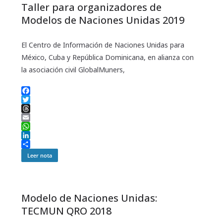
Taller para organizadores de
p
I
r
n
t
Modelos de Naciones Unidas 2019
i
r
El Centro de Información de Naciones Unidas para
México, Cuba y República Dominicana, en alianza con
la asociación civil GlobalMuners,
F
a
T
c
w
T
e
i
h
E
b
t
r
m
W
o
t
e
a
h
L
o
e
a
i
a
i
C
Leer nota
k
r
d
l
t
n
o
s
s
k
m
A
e
p
p
d
a
Modelo de Naciones Unidas:
p
I
r
n
t
TECMUN QRO 2018
i