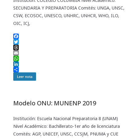
Institución: COLEGIO COLUMBIA Nivel Académico:
SECUNDARIA Y PREPARATORIA Comités: UNGA, UNSC,
CSW, ECOSOC, UNESCO, UNHRC, UNHCR, WHO, ILO,
OIC, ICJ,
F
a
T
c
w
T
e
i
h
E
b
t
r
m
W
o
t
e
a
h
L
o
e
a
i
a
i
C
Leer nota
k
r
d
l
t
n
o
s
s
k
m
A
e
p
p
d
a
Modelo ONU: MUNENP 2019
p
I
r
n
t
i
Institución: Escuela Nacional Preparatoria 8 (UNAM)
r
Nivel Académico: Bachillerato-1er año de licenciatura
Comités: AGP, UNICEF, UNSC, CCSJM, PNUMA y CUE