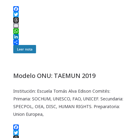
F
a
T
c
w
T
e
i
h
E
b
t
r
m
W
o
t
e
a
h
L
o
e
a
i
a
i
C
Leer nota
k
r
d
l
t
n
o
s
s
k
m
A
e
p
p
d
a
Modelo ONU: TAEMUN 2019
p
I
r
n
t
i
Institución: Escuela Tomás Alva Edison Comités:
r
Primaria: SOCHUM, UNESCO, FAO, UNICEF. Secundaria:
SPECPOL, OEA, DISC, HUMAN RIGHTS. Preparatoria:
Union Europea,
F