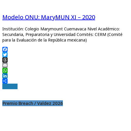
Modelo ONU: MaryMUN XI – 2020
Institución: Colegio Marymount Cuernavaca Nivel Académico:
Secundaria, Preparatoria y Universidad Comités: CERM (Comité
para la Evaluación de la República mexicana)
Facebook
Twitter
Threads
Email
WhatsApp
LinkedIn
Compartir
Leer nota
Premio Breach / Valdez 2026