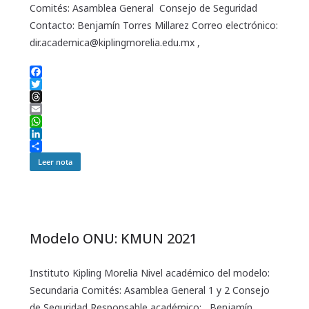
Comités: Asamblea General Consejo de Seguridad
Contacto: Benjamín Torres Millarez Correo electrónico:
dir.academica@kiplingmorelia.edu.mx ,
F
a
T
c
w
T
e
i
h
E
b
t
r
m
W
o
t
e
a
h
L
o
e
a
i
a
i
C
Leer nota
k
r
d
l
t
n
o
s
s
k
m
A
e
p
p
d
a
p
I
r
n
t
Modelo ONU: KMUN 2021
i
r
Instituto Kipling Morelia Nivel académico del modelo:
Secundaria Comités: Asamblea General 1 y 2 Consejo
de Seguridad Responsable académico: Benjamín