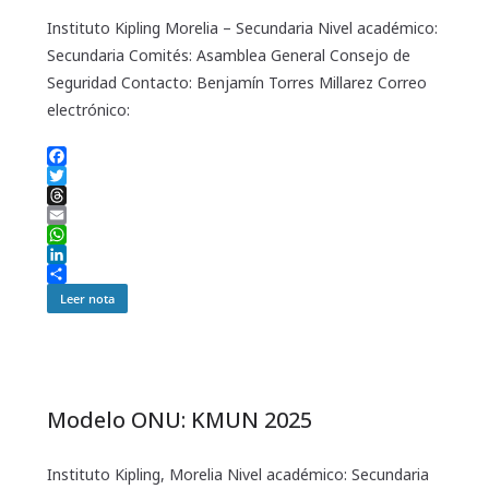
Instituto Kipling Morelia – Secundaria Nivel académico:
Secundaria Comités: Asamblea General Consejo de
Seguridad Contacto: Benjamín Torres Millarez Correo
electrónico:
F
a
T
c
w
T
e
i
h
E
b
t
r
m
W
o
t
e
a
h
L
o
e
a
i
a
i
C
Leer nota
k
r
d
l
t
n
o
s
s
k
m
A
e
p
p
d
a
p
I
r
n
t
Modelo ONU: KMUN 2025
i
r
Instituto Kipling, Morelia Nivel académico: Secundaria