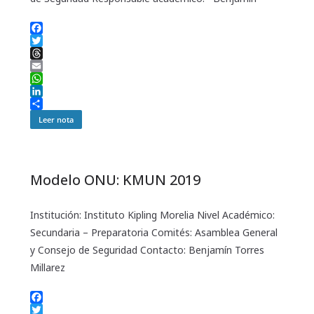
F
a
T
c
w
T
e
i
h
E
b
t
r
m
W
o
t
e
a
h
L
o
e
a
i
a
i
C
Leer nota
k
r
d
l
t
n
o
s
s
k
m
A
e
p
p
d
a
Modelo ONU: KMUN 2019
p
I
r
n
t
i
Institución: Instituto Kipling Morelia Nivel Académico:
r
Secundaria – Preparatoria Comités: Asamblea General
y Consejo de Seguridad Contacto: Benjamín Torres
Millarez
F