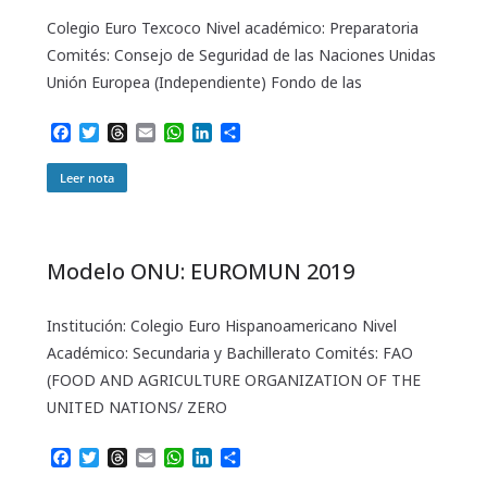
Colegio Euro Texcoco Nivel académico: Preparatoria
Comités: Consejo de Seguridad de las Naciones Unidas
Unión Europea (Independiente) Fondo de las
F
T
T
E
W
L
C
a
w
h
m
h
i
o
c
i
r
a
a
n
m
Leer nota
e
t
e
i
t
k
p
b
t
a
l
s
e
a
o
e
d
A
d
r
o
r
s
p
I
t
Modelo ONU: EUROMUN 2019
k
p
n
i
r
Institución: Colegio Euro Hispanoamericano Nivel
Académico: Secundaria y Bachillerato Comités: FAO
(FOOD AND AGRICULTURE ORGANIZATION OF THE
UNITED NATIONS/ ZERO
F
T
T
E
W
L
C
a
w
h
m
h
i
o