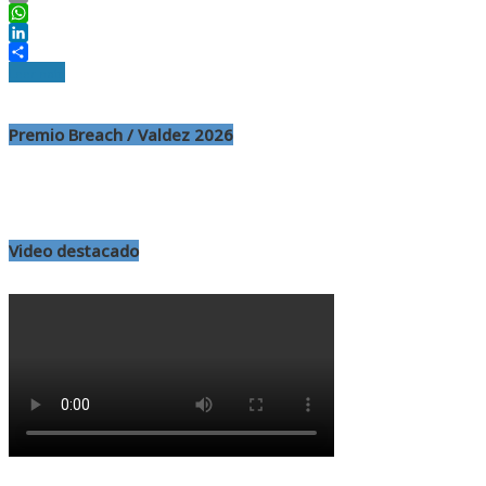
Email
WhatsApp
LinkedIn
Compartir
Leer nota
Premio Breach / Valdez 2026
Video destacado