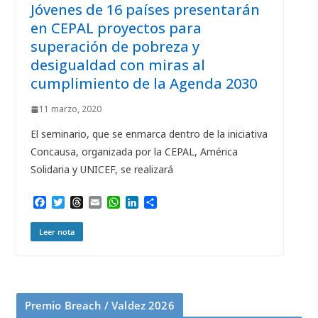
Jóvenes de 16 países presentarán
en CEPAL proyectos para
superación de pobreza y
desigualdad con miras al
cumplimiento de la Agenda 2030
11 marzo, 2020
El seminario, que se enmarca dentro de la iniciativa
Concausa, organizada por la CEPAL, América
Solidaria y UNICEF, se realizará
F
T
T
E
W
L
C
a
w
h
m
h
i
o
c
i
r
a
a
n
m
Leer nota
e
t
e
i
t
k
p
b
t
a
l
s
e
a
o
e
d
A
d
r
o
r
s
p
I
t
k
p
n
i
r
Premio Breach / Valdez 2026