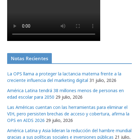
Notas Recientes
La OPS llama a proteger la lactancia materna frente a la
creciente influencia del marketing digital
31 julio, 2026
América Latina tendrá 38 millones menos de personas en
edad escolar para 2050
29 julio, 2026
Las Américas cuentan con las herramientas para eliminar el
VIH, pero persisten brechas de acceso y cobertura, afirma la
OPS en AIDS 2026
29 julio, 2026
América Latina y Asia lideran la reducción del hambre mundial
gracias a sus políticas sociales e inversiones públicas
21 julio,