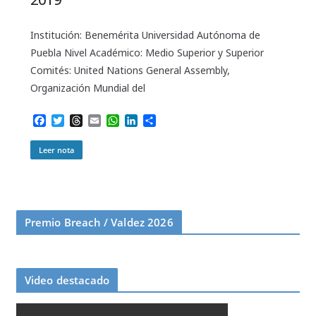
Institución: Benemérita Universidad Autónoma de
Puebla Nivel Académico: Medio Superior y Superior
Comités: United Nations General Assembly,
Organización Mundial del
F
T
T
E
W
L
C
a
w
h
m
h
i
o
c
i
r
a
a
n
m
Leer nota
e
t
e
i
t
k
p
b
t
a
l
s
e
a
o
e
d
A
d
r
o
r
s
p
I
t
k
p
n
i
r
Premio Breach / Valdez 2026
Video destacado