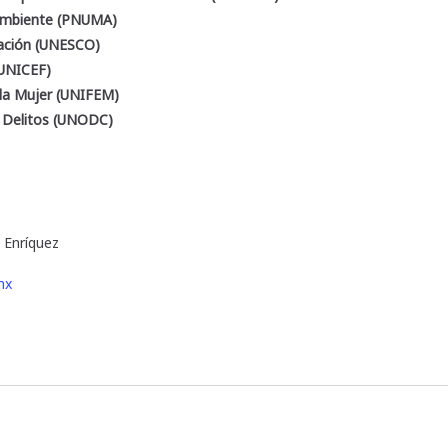
 Ambiente (PNUMA)
cación (UNESCO)
(UNICEF)
 la Mujer (UNIFEM)
y Delitos (UNODC)
 Enríquez
mx