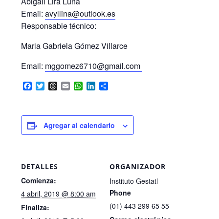
Abigail Lira Luna
Email:
avyllina@outlook.es
Responsable técnico:
Maria Gabriela Gómez Villarce
Email:
mggomez6710@gmail.com
F
T
T
E
W
L
C
a
w
h
m
h
i
o
c
i
r
a
a
n
m
e
t
e
i
t
k
p
b
t
a
l
s
e
a
Agregar al calendario
o
e
d
A
d
r
o
r
s
p
I
t
k
p
n
i
r
DETALLES
ORGANIZADOR
Comienza:
Instituto Gestatl
Phone
4 abril, 2019 @ 8:00 am
(01) 443 299 65 55
Finaliza: