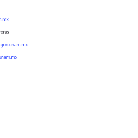
m.mx
reras
ragon.unam.mx
unam.mx