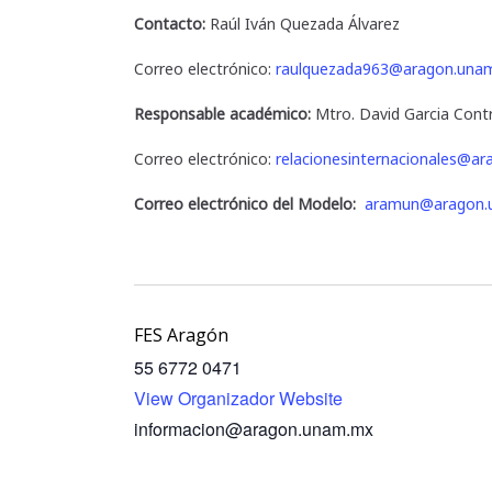
Contacto:
Raúl Iván Quezada Álvarez
Correo electrónico:
raulquezada963@aragon.una
Responsable académico:
Mtro. David Garcia Cont
Correo electrónico:
relacionesinternacionales@a
Correo electrónico del Modelo:
aramun@aragon.
FES Aragón
55 6772 0471
View Organizador Website
informacion@aragon.unam.mx