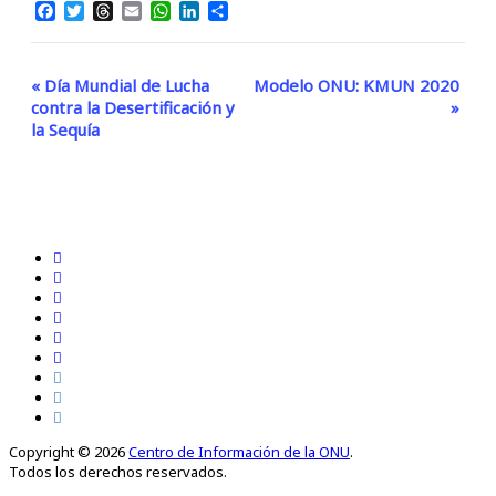
Facebook
Twitter
Threads
Email
WhatsApp
LinkedIn
Compartir
Evento
«
Día Mundial de Lucha
Modelo ONU: KMUN 2020
contra la Desertificación y
»
Navegación
la Sequía
Copyright © 2026
Centro de Información de la ONU
.
Todos los derechos reservados.