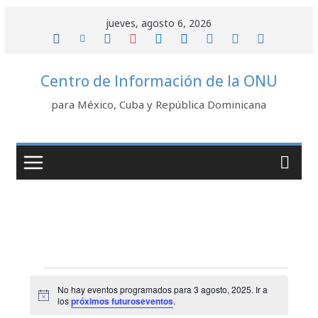
Saltar
jueves, agosto 6, 2026
al
contenido
Centro de Información de la ONU
para México, Cuba y República Dominicana
Eventos
No hay eventos programados para 3 agosto, 2025. Ir a
N
los
próximos futuroseventos
.
for
o