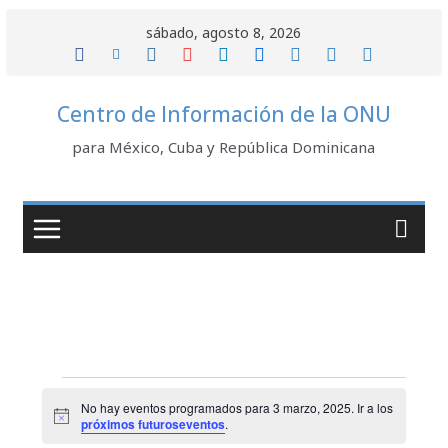
Saltar
sábado, agosto 8, 2026
al
contenido
Centro de Información de la ONU
para México, Cuba y República Dominicana
Eventos
No hay eventos programados para 3 marzo, 2025. Ir a los
N
próximos futuroseventos
.
for
o