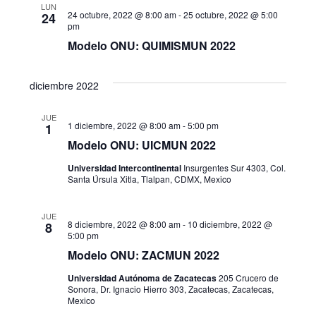
g
LUN
a
24 octubre, 2022 @ 8:00 am
-
25 octubre, 2022 @ 5:00
24
pm
a
s
Modelo ONU: QUIMISMUN 2022
c
d
i
e
diciembre 2022
E
ó
JUE
1 diciembre, 2022 @ 8:00 am
-
5:00 pm
1
v
d
Modelo ONU: UICMUN 2022
e
e
Universidad Intercontinental
Insurgentes Sur 4303, Col.
n
Santa Úrsula Xitla, Tlalpan, CDMX, Mexico
v
t
JUE
i
o
8 diciembre, 2022 @ 8:00 am
-
10 diciembre, 2022 @
8
5:00 pm
s
Modelo ONU: ZACMUN 2022
t
Universidad Autónoma de Zacatecas
205 Crucero de
Sonora, Dr. Ignacio Hierro 303, Zacatecas, Zacatecas,
Mexico
a