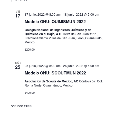
s
v
c
s
t
l
a
e
a
VIE
e
r
17 junio, 2022 @ 8:00 am
-
18 junio, 2022 @ 5:00 pm
q
17
g
c
Modelo ONU: QUIMISMUN 2022
u
c
a
Colegio Nacional de Ingenieros Químicos y de
i
Químicos en el Bajío, A.C.
Delta de San Juan #211,
e
c
Fraccionamiento Villas de San Juan, Leon, Guanajuato,
o
Mexico
i
d
n
$200.00
a
ó
a
r
n
SÁB
f
y
25 junio, 2022 @ 8:00 am
-
26 junio, 2022 @ 5:00 pm
25
d
e
Modelo ONU: SCOUTMUN 2022
n
c
e
Asociación de Scouts de México, AC
Córdova 57, Col.
h
a
Roma Norte, Cuauhtémoc, Mexico
v
a
$400.00
i
v
.
s
e
octubre 2022
t