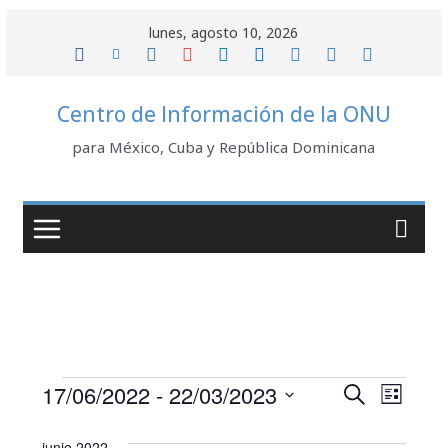
Saltar
lunes, agosto 10, 2026
al
contenido
Centro de Información de la ONU
para México, Cuba y República Dominicana
Eventos
N
B
17/06/2022
 - 
22/03/2023
B
L
u
a
S
i
ú
s
junio 2022
e