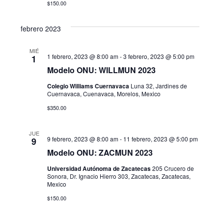
$150.00
s
febrero 2023
d
e
MIÉ
1 febrero, 2023 @ 8:00 am
-
3 febrero, 2023 @ 5:00 pm
1
E
Modelo ONU: WILLMUN 2023
v
Colegio Williams Cuernavaca
Luna 32, Jardines de
Cuernavaca, Cuenavaca, Morelos, Mexico
e
$350.00
n
JUE
9 febrero, 2023 @ 8:00 am
-
11 febrero, 2023 @ 5:00 pm
9
t
Modelo ONU: ZACMUN 2023
o
Universidad Autónoma de Zacatecas
205 Crucero de
Sonora, Dr. Ignacio Hierro 303, Zacatecas, Zacatecas,
s
Mexico
$150.00