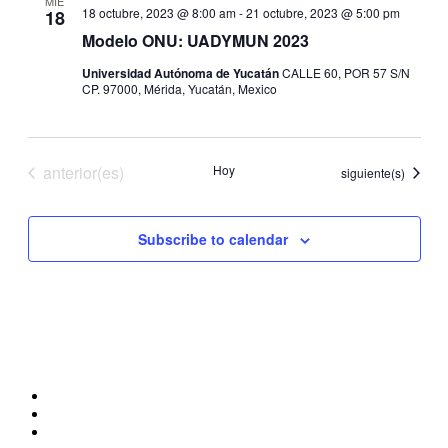
MIÉ
18 octubre, 2023 @ 8:00 am
-
21 octubre, 2023 @ 5:00 pm
18
Modelo ONU: UADYMUN 2023
Universidad Autónoma de Yucatán
CALLE 60, POR 57 S/N
CP. 97000, Mérida, Yucatán, Mexico
Eventos
anterior(es)
Hoy
Eventos
siguiente(s)
Subscribe to calendar