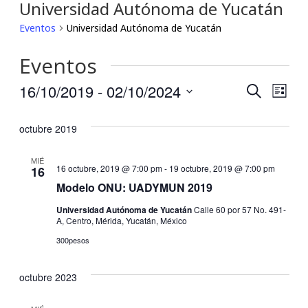
Universidad Autónoma de Yucatán
Eventos
Universidad Autónoma de Yucatán
Eventos
16/10/2019
 - 
02/10/2024
Búsqu
Nav
Buscar
Lista
Seleccionar
de
y
fecha.
octubre 2019
vis
navega
MIÉ
de
16 octubre, 2019 @ 7:00 pm
-
19 octubre, 2019 @ 7:00 pm
16
de
Modelo ONU: UADYMUN 2019
Eve
vistas
Universidad Autónoma de Yucatán
Calle 60 por 57 No. 491-
A, Centro, Mérida, Yucatán, México
de
300pesos
Event
octubre 2023