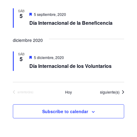
i
v
.
SÁB
s
e
D
5 septiembre, 2020
5
e
t
Día Internacional de la Beneficencia
s
g
t
a
a
a
c
diciembre 2020
s
a
d
c
d
a
SÁB
D
5 diciembre, 2020
5
s
i
e
e
Día Internacional de los Voluntarios
s
t
E
ó
a
c
v
d
a
d
Eventos
Hoy
siguiente(s)
e
Eventos
anterior(es)
a
e
s
n
v
Subscribe to calendar
t
i
o
s