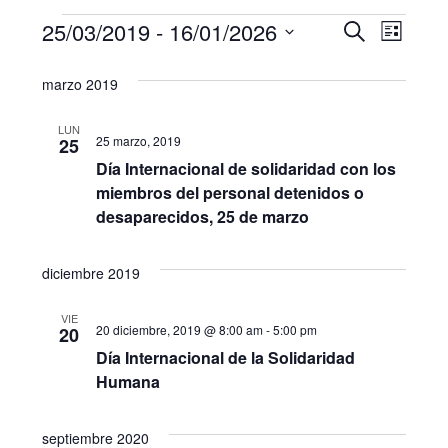
Eventos
N
B
25/03/2019
 - 
16/01/2026
B
L
u
a
S
i
ú
s
marzo 2019
s
e
v
c
s
t
l
a
e
a
LUN
e
r
25 marzo, 2019
q
25
g
c
Día Internacional de solidaridad con los
u
c
a
miembros del personal detenidos o
i
desaparecidos, 25 de marzo
e
c
o
i
d
n
diciembre 2019
a
ó
a
r
VIE
n
20 diciembre, 2019 @ 8:00 am
-
5:00 pm
20
f
y
d
Día Internacional de la Solidaridad
e
n
Humana
c
e
h
a
v
a
septiembre 2020