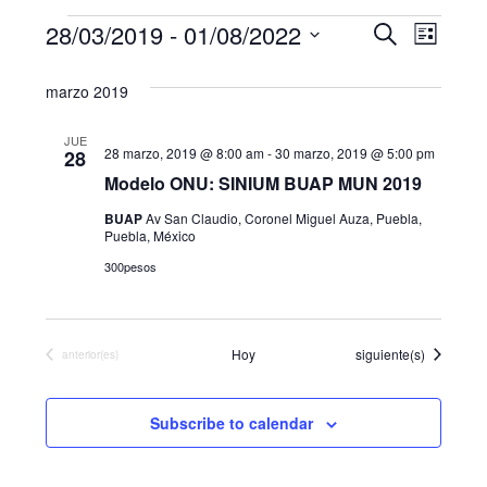
Eventos
N
B
28/03/2019
 - 
01/08/2022
B
L
u
a
S
i
ú
s
marzo 2019
s
e
v
c
s
t
l
a
e
a
JUE
e
r
28 marzo, 2019 @ 8:00 am
-
30 marzo, 2019 @ 5:00 pm
q
28
g
c
Modelo ONU: SINIUM BUAP MUN 2019
u
c
a
BUAP
Av San Claudio, Coronel Miguel Auza, Puebla,
i
Puebla, México
e
c
o
300pesos
i
d
n
a
ó
a
r
n
Eventos
Hoy
siguiente(s)
Eventos
anterior(es)
f
y
d
e
n
c
e
Subscribe to calendar
h
a
v
a