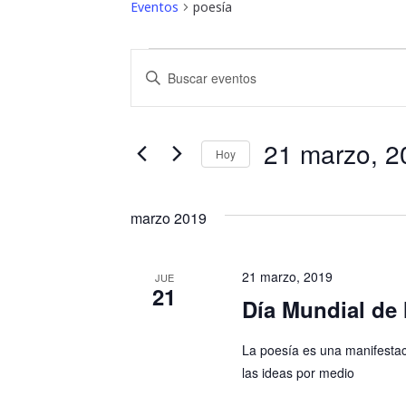
Eventos
poesía
Eventos
B
I
ú
n
t
s
r
21 marzo, 2
Hoy
o
q
S
d
u
e
u
marzo 2019
l
c
e
e
e
d
c
l
21 marzo, 2019
JUE
21
c
a
Día Mundial de 
a
i
p
y
o
a
La poesía es una manifestació
n
l
las ideas por medio
n
a
a