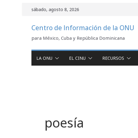
Saltar
sábado, agosto 8, 2026
al
contenido
Centro de Información de la ONU
para México, Cuba y República Dominicana
LA ONU
EL CINU
RECURSOS
poesía