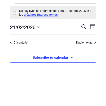
Eventos
No hay eventos programados para 21 febrero, 2026. Ir a
N
for
los
próximos futuroseventos
.
o
t
21
N
B
21/02/2026
i
B
D
c
u
a
febrero,
e
S
í
ú
s
a
e
v
c
2026
Día anterior
Siguiente día
s
l
a
e
e
r
q
g
c
Subscribe to calendar
u
c
a
i
e
c
o
i
d
n
a
ó
a
r
n
f
y
d
e