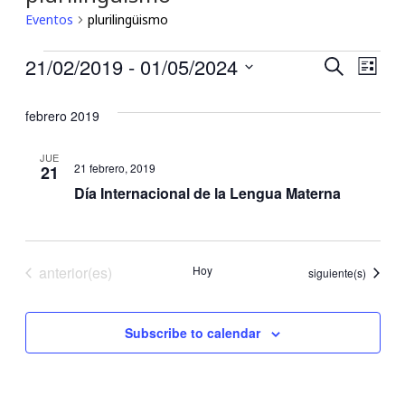
Eventos
plurilingüismo
Eventos
21/02/2019
 - 
01/05/2024
Búsqu
Nav
Buscar
Lista
Seleccionar
de
y
fecha.
febrero 2019
vis
navega
JUE
de
21 febrero, 2019
21
de
Día Internacional de la Lengua Materna
Eve
vistas
de
Eventos
anterior(es)
Hoy
Eventos
siguiente(s)
Event
Subscribe to calendar