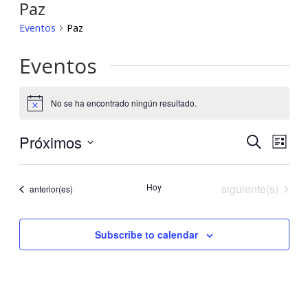
Paz
Eventos
Paz
Eventos
No se ha encontrado ningún resultado.
Notice
Próximos
Búsqu
Nav
Buscar
Lista
Seleccionar
de
y
fecha.
Eventos
Hoy
siguiente(s)
vis
Eventos
anterior(es)
navega
de
de
Subscribe to calendar
Eve
vistas
de